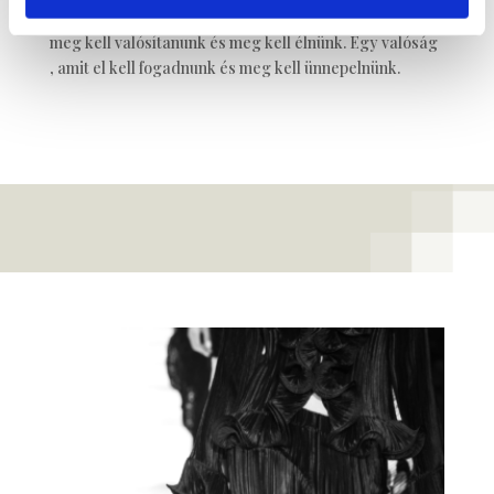
sokszínűség egy álom és egy valóság is. Egy álom amit
meg kell valósítanunk és meg kell élnünk. Egy valóság
, amit el kell fogadnunk és meg kell ünnepelnünk.