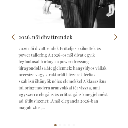
2026. női divattrendek
2026 női divattrendek Erőteljes sziluettek és
power tailoring A 2026-os női divat egyik
legfontosabb iránya a power dressing
újragondolása.Megjelennek: hangsúlyos vállak
oversize vagy strukturált blézerek férfias
szabású öltönyök nőies elemekkel A klasszikus
tailoring modern arányokkal tér vissza, ami
egyszerre elegáns és erőt sugárzó megjelenést
ad. Stílusüzenet:„A női elegancia 2026-ban
magabiztos,…