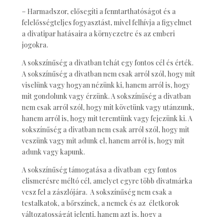
– Harmadszor, elősegíti a fenntarthatóságot és a
felelősségteljes fogyasztást, mivel felhívja a figyelmet
a divatipar hatásaira a környezetre és az emberi
jogokra.
A sokszínűség a divatban tehát egy fontos cél és érték.
A sokszínűség a divatban nem csak arról szól, hogy mit
viselünk vagy hogyan nézünk ki, hanem arról is, hogy
mit gondolunk vagy érzünk. A sokszínűség a divatban
nem csak arról szól, hogy mit követünk vagy utánzunk,
hanem arról is, hogy mit teremtünk vagy fejezünk ki. A
sokszínűség a divatban nem csak arról szól, hogy mit
veszünk vagy mit adunk el, hanem arról is, hogy mit
adunk vagy kapunk.
A sokszínűség támogatása a divatban egy fontos
elismerésre méltó cél, amelyet egyre több divatmárka
vesz fel a zászlójára. A sokszínűség nem csak a
testalkatok, a bőrszínek, a nemek és az életkorok
változatosságát jelenti, hanem azt is, hogy a