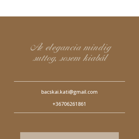
Az elegancia mindig
suttog, sosem kiabál
bacskai.kati@gmail.com
+36706261861