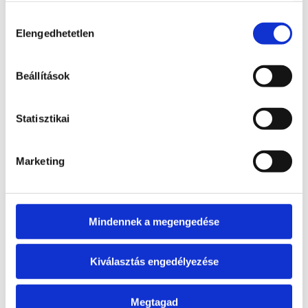
Hozzájárulás
-MANGO: A MANGO online áruházában a Violeta by
Elengedhetetlen
kiválasztása
Mango kollekcióból 5XL-es méretig lehet rendelni.
– H&M nem csak kiterjesztette a mérettartományait,
Beállítások
hanem megmutatta, hogyan kell feltűnő színeket és
mintákat viselni bármilyen méretben.
Statisztikai
-BALENCIAGA: A BALENCIAGA 2023-ban a
legbefolyásosabb divatmárka, amely kiemelkedik az
avantgard és provokatív dizájnjával. A Balenciaga nem
Marketing
fél játszani az arányokkal, a formákkal és a
szövetekkel, és megkérdőjelezni a divat konvencióit.
A SOKSZÍNŰSÉG tehát egy lehetőség és egy kihívás.
Mindennek a megengedése
Egy lehetőség arra, hogy gazdagabbá tegyük
magunkat és másokat. Egy kihívás arra, hogy legyünk
nyitottabbak és befogadóbbak. A sokszínűség egy
Kiválasztás engedélyezése
ajándék és egy felelősség is. Egy ajándék amit meg
kell becsülnünk és meg kell osztanunk. Egy felelősség
Megtagad
amit fel kell vállalnunk és meg kell védenünk. A