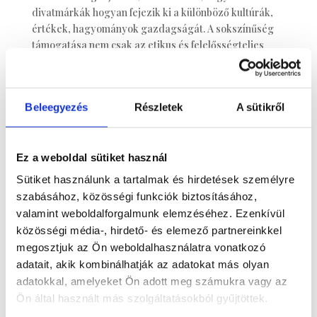
divatmárkák hogyan fejezik ki a különböző kultúrák,
értékek, hagyományok gazdagságát. A sokszínűség
támogatása nem csak az etikus és felelősségteljes
gyártásról és fogyasztásról szól, hanem arról is, hogy
a divatmárkák hogyan járulnak hozzá a társadalmi
változáshoz és befogadáshoz.
Beleegyezés
Részletek
A sütikről
Néhány példa a sokszínűséget támogató
divatmárkákra:
Ez a weboldal sütiket használ
-C&A úttörő a nagyobb méretű ruhákkal, de a
környezettudatosságal kapcsolatban is.
Sütiket használunk a tartalmak és hirdetések személyre
szabásához, közösségi funkciók biztosításához,
-LEVI’S arra kínál megoldást, hogy megtaláld a
valamint weboldalforgalmunk elemzéséhez. Ezenkívül
tökéletes farmert, a jól variálható alapruhatárad
közösségi média-, hirdető- és elemező partnereinkkel
felépítéséhez.
megosztjuk az Ön weboldalhasználatra vonatkozó
-SLOGGI. A SLOGGI legújabb Body Adapt
adatait, akik kombinálhatják az adatokat más olyan
kollekciójának melltartóiban szilikoncsíkok vannak,
adatokkal, amelyeket Ön adott meg számukra vagy az
melynek köszönhetően a melltartók tökéletesen
Ön által használt más szolgáltatásokból gyűjtöttek.
idomulnak a test változásaihoz.