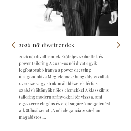
2026. női divattrendek
2026 női divattrendek Erőteljes sziluettek és
power tailoring A 2026-os női divat egyik
legfontosabb iránya a power dressing
újragondolása.Megjelennek: hangsúlyos vállak
oversize vagy strukturált blézerek férfias
szabású öltönyök nőies elemekkel A klasszikus
tailoring modern arányokkal tér vissza, ami
egyszerre elegáns és erőt sugárzó megjelenést
ad. Stílusüzenet:„A női elegancia 2026-ban
magabiztos,…