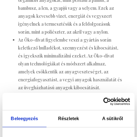
organikus anyagokat, mint például a pamut, a
bambusz, a len, a gyapjú vagy a selyem. Ezek az
anyagok kevesebb vizet, energiát és vegyszert
igényelnek a termesztésük és a feldolgozásuk
során, mint a poliészter, az akril vagy a nylon.
Az Öko-divat figyelembe veszi a gyártás során
keletkező hulladékot, szennyezést és kibocsátást,
és igyekszik minimalizálni ezeket. Az Öko-divat
olyan technológiákat és módszert alkalmaz,
amelyek csökkentik az anyagveszteséget, az
energiafogyasztást, a vegyi anyagok használatát és
az üvegházhatású anyagok kibocsátását.
Az Öko-divat elősegíti a helyi termelést és
forgalmazást, hogy csökkentse a szállításból adódó
környezeti terhelést.
Beleegyezés
Részletek
A sütikről
Az Öko-divat arra buzdítja a fogyasztókat, hogy
tudatosan válasszanak és viseljenek ruhákat. Az
Öko-divat elutasítja a „gyors divat” elvét, amely arra