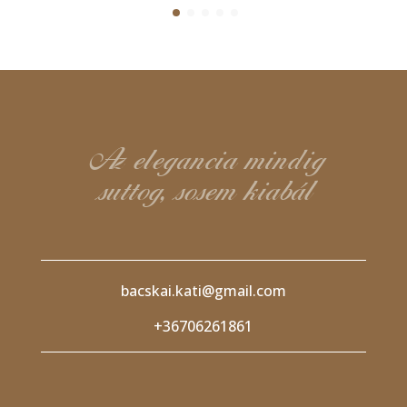
Az elegancia mindig
suttog, sosem kiabál
bacskai.kati@gmail.com
+36706261861