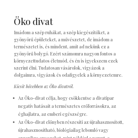
Öko divat
Imádom a szép ruhákat, a szép kiegészítőket, a
gyönyörű épületeket, a művészetet, de imádom a
természetet is, és mindent, amit ad nekünk ez a
gyönyörű bolygó. Ezért számomra nagyon fontos a
környezettudatos életmód, és én is igyekszem ezek
szerint élni. Tudatosan vásárolok, vigyázok a
dolgaimra, vigyázok és odafigyelek a környezetemre.
Kicsit bővebben az Öko divatról.
Az Öko-divat célja, hogy csökkentse a divatipar
negatív hatásait a természetes erőforrásokra, az
éghajlatra, az emberi egészségre.
Az Öko-divat előnyben részesíti az újrahasznosított,
újrahasznosítható, biológiailag lebomló vagy